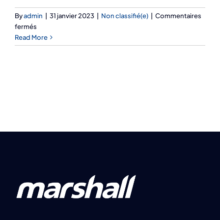
By
admin
|
31 janvier 2023
|
Non classifié(e)
|
Commentaires
sur
fermés
Estimateur
Read More
de
projet