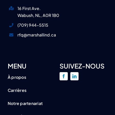
16 First Ave.
Wabush, NL, A0R 1B0
(709) 944-5515
rfq@marshallind.ca
MENU
SUIVEZ-NOUS
À propos
Carrières
Notre partenariat