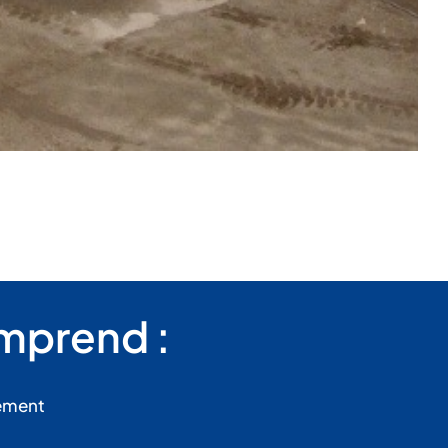
mprend :
ement