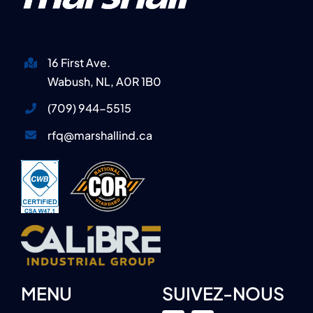
16 First Ave.
Wabush, NL, A0R 1B0
(709) 944-5515
rfq@marshallind.ca
MENU
SUIVEZ-NOUS